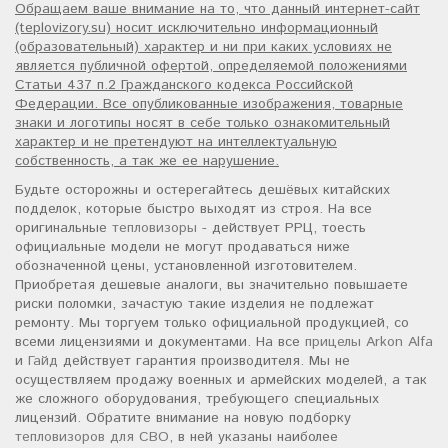
Обращаем ваше внимание на то, что данный интернет-сайт
(teplovizory.su) носит исключительно информационный
(образовательный) характер и ни при каких условиях не
является публичной офертой, определяемой положениями
Статьи 437 п.2 Гражданского кодекса Российской
Федерации. Все опубликованные изображения, товарные
знаки и логотипы носят в себе только ознакомительный
характер и не претендуют на интеллектуальную
собственность, а так же ее нарушение.
Будьте осторожны и остерегайтесь дешёвых китайских
подделок, которые быстро выходят из строя. На все
оригинальные
тепловизоры
- действует РРЦ, тоесть
официальные модели не могут продаваться ниже
обозначенной цены, установленной изготовителем.
Приобретая дешевые аналоги, вы значительно повышаете
риски поломки, зачастую такие изделия не подлежат
ремонту. Мы торгуем только официальной продукцией, со
всеми лицензиями и документами. На все
прицелы Arkon Alfa
и
Гайд
действует гарантия производителя. Мы не
осуществляем продажу военных и армейских моделей, а так
же сложного оборудования, требующего специальных
лицензий. Обратите внимание на новую подборку
тепловизоров для СВО
, в ней указаны наиболее