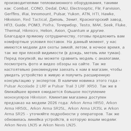
производителями тепловизионного оборудования, такими
как: Combat, CONO, Dedal, DALI, Electrooptic, Flir, Farvision,
Gerffins, iRai, Innomount, Pulsar, Yukon, ATN,
HTI
, Hawke,
Hikvision,
Red Tactical
, Диполь, Зенит, Красногорский завод,
НПЗ, Guide, РОМЗ,
Pixfra
, Точприбор, Testo,
MAK
, Seek, Fluke,
Thermal,
Hikmicro
, Helion, Axion, Quantum и другие.
Благодаря прямому сотрудничеству, готовы предложить вам
комфортные условия поставок. На данный момент, у нас
имеются модели для охоты зимой, летом, в ночное время, а
так же при плохой видимости (в дождь, метель или туман).
Перед покупкой, вы можете сравнить модель с аналогами,
посмотреть фото и видео обзоры на сайте. Так же
настоятельно рекомендуем заехать к нам в магазин, чтобы
увидеть устройство в живую и получить расширенную
консультацию у экспертов. В наличии новинка этого года -
Pulsar Accolade 2 LRF
и
Pulsar Trail 3 LRF XR50
. Так же в
ближайшее время ожидается большое поступление
монокуляров Hikvision
. Клиентам магазина доступен
предзаказ на модели 2026 года:
Arkon Arma HR50
,
Arkon
Arma HR50L
,
Arkon Arma SR25L
,
Arkon Arma LR35L
и
Arkon
Arma SR25
- уточняйте подробности у операторов. Так же
обновилась линейка устройств, в которую вошли модели:
Arkon Nevis LN35
и
Arkon Nevis LN25
.