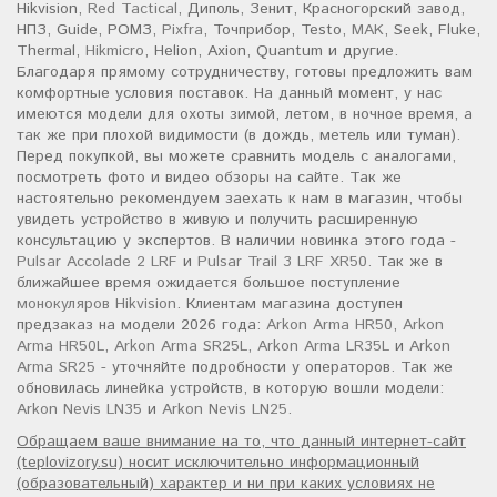
Hikvision,
Red Tactical
, Диполь, Зенит, Красногорский завод,
НПЗ, Guide, РОМЗ,
Pixfra
, Точприбор, Testo,
MAK
, Seek, Fluke,
Thermal,
Hikmicro
, Helion, Axion, Quantum и другие.
Благодаря прямому сотрудничеству, готовы предложить вам
комфортные условия поставок. На данный момент, у нас
имеются модели для охоты зимой, летом, в ночное время, а
так же при плохой видимости (в дождь, метель или туман).
Перед покупкой, вы можете сравнить модель с аналогами,
посмотреть фото и видео обзоры на сайте. Так же
настоятельно рекомендуем заехать к нам в магазин, чтобы
увидеть устройство в живую и получить расширенную
консультацию у экспертов. В наличии новинка этого года -
Pulsar Accolade 2 LRF
и
Pulsar Trail 3 LRF XR50
. Так же в
ближайшее время ожидается большое поступление
монокуляров Hikvision
. Клиентам магазина доступен
предзаказ на модели 2026 года:
Arkon Arma HR50
,
Arkon
Arma HR50L
,
Arkon Arma SR25L
,
Arkon Arma LR35L
и
Arkon
Arma SR25
- уточняйте подробности у операторов. Так же
обновилась линейка устройств, в которую вошли модели:
Arkon Nevis LN35
и
Arkon Nevis LN25
.
Обращаем ваше внимание на то, что данный интернет-сайт
(teplovizory.su) носит исключительно информационный
(образовательный) характер и ни при каких условиях не