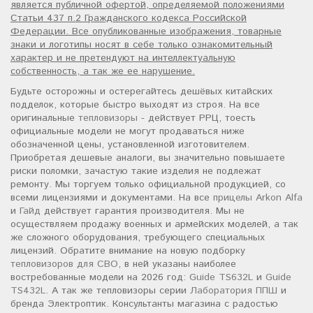
является публичной офертой, определяемой положениями
Статьи 437 п.2 Гражданского кодекса Российской
Федерации. Все опубликованные изображения, товарные
знаки и логотипы носят в себе только ознакомительный
характер и не претендуют на интеллектуальную
собственность, а так же ее нарушение.
Будьте осторожны и остерегайтесь дешёвых китайских
подделок, которые быстро выходят из строя. На все
оригинальные
тепловизоры
- действует РРЦ, тоесть
официальные модели не могут продаваться ниже
обозначенной цены, установленной изготовителем.
Приобретая дешевые аналоги, вы значительно повышаете
риски поломки, зачастую такие изделия не подлежат
ремонту. Мы торгуем только официальной продукцией, со
всеми лицензиями и документами. На все
прицелы Arkon Alfa
и
Гайд
действует гарантия производителя. Мы не
осуществляем продажу военных и армейских моделей, а так
же сложного оборудования, требующего специальных
лицензий. Обратите внимание на новую подборку
тепловизоров для СВО
, в ней указаны наиболее
востребованные модели на 2026 год:
Guide TS632L
и
Guide
TS432L
. А так же тепловизоры серии
Лаборатория ППШ
и
бренда Электроптик. Консультанты магазина с радостью