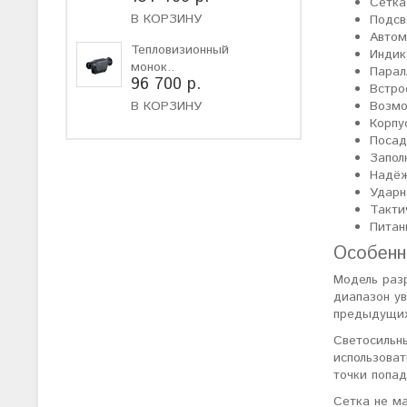
Сетка
В КОРЗИНУ
Подсв
Автом
Тепловизионный
Индик
монок..
Парал
96 700 р.
Встро
В КОРЗИНУ
Возмо
Корпу
Посад
Запол
Надёж
Ударн
Такти
Питан
Особенн
Модель раз
диапазон у
предыдущих
Светосильн
использоват
точки попад
Сетка не ма