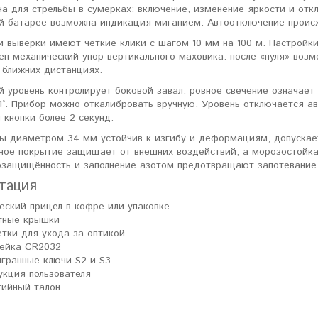
а для стрельбы в сумерках: включение, изменение яркости и отк
й батарее возможна индикация миганием. Автоотключение происх
 выверки имеют чёткие клики с шагом 10 мм на 100 м. Настройки
н механический упор вертикального маховика: после «нуля» возмо
 ближних дистанциях.
 уровень контролирует боковой завал: ровное свечение означает
°. Прибор можно откалибровать вручную. Уровень отключается ав
кнопки более 2 секунд.
бы диаметром 34 мм устойчив к изгибу и деформациям, допускае
ное покрытие защищает от внешних воздействий, а морозостойк
гозащищённость и заполнение азотом предотвращают запотевание 
тация
еский прицел в кофре или упаковке
тные крышки
тки для ухода за оптикой
ейка CR2032
гранные ключи S2 и S3
укция пользователя
тийный талон