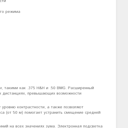
сти
его режима
я
и, такими как .375 H&H и .50 BMG. Расширенный
ших дистанциях, превышающих возможности
 уровню контрастности, а также позволяют
кса (от 50 м) помогает устранить смещение средней
ний на всех значениях зума. Электронная подсветка