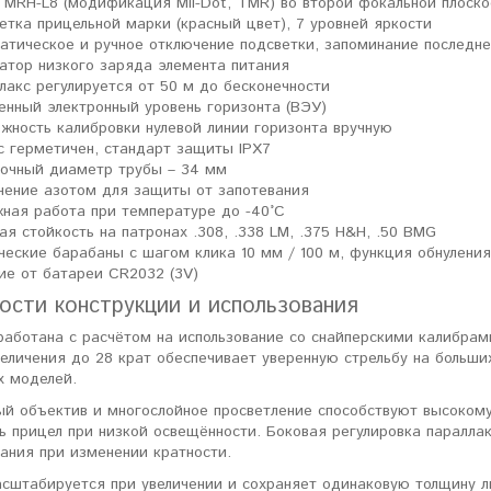
 MRH-L8 (модификация Mil-Dot, TMR) во второй фокальной плоско
етка прицельной марки (красный цвет), 7 уровней яркости
атическое и ручное отключение подсветки, запоминание последн
атор низкого заряда элемента питания
лакс регулируется от 50 м до бесконечности
енный электронный уровень горизонта (ВЭУ)
жность калибровки нулевой линии горизонта вручную
с герметичен, стандарт защиты IPX7
очный диаметр трубы – 34 мм
нение азотом для защиты от запотевания
ная работа при температуре до -40°C
ая стойкость на патронах .308, .338 LM, .375 H&H, .50 BMG
ческие барабаны с шагом клика 10 мм / 100 м, функция обнулени
ие от батареи CR2032 (3V)
ости конструкции и использования
работана с расчётом на использование со снайперскими калибрам
величения до 28 крат обеспечивает уверенную стрельбу на боль
 моделей.
ый объектив и многослойное просветление способствуют высокому
ь прицел при низкой освещённости. Боковая регулировка паралла
ания при изменении кратности.
сштабируется при увеличении и сохраняет одинаковую толщину ли