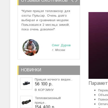
ОТЗЫВЫ ОХОТНИКОВ
"Купил прицел тепловизор для
"Отзывов о теп
охоты Пульсар. Очень долго
много, но спас
выбирал и сравнивал модели.
помогли подоб
Пользовался 2 месяца зимой,
не дорогую мо
пока очень доволен!"
монокуляр."
Олег Дуров
г. Москва
г
НОВИНКИ
Прицел ночного виден..
Парамет
56 100 р.
В КОРЗИНУ
Перем
Объек
Тепловизионный
Полно
прице..
Оптич
154 400 р.