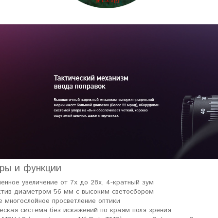
ловизорах Atak не
"Искал универсальный
ибо консультантам,
тепловизор для охоты днем и
рать отличную и
ночью. Спасибо Семену за
дель. Взял
грамотную консультацию. Очень
доволен своим прицелом
Nocpix
."
Виктор Жунов
Евгений Стародуб
. Санкт-Петербург
г. Екатеринбург
ры и функции
енное увеличение от 7x до 28x, 4-кратный зум
тив диаметром 56 мм с высоким светосбором
е многослойное просветление оптики
еская система без искажений по краям поля зрения