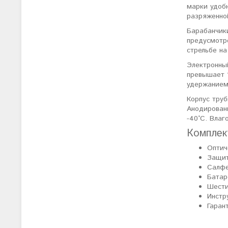
марки удобн
разряженно
Барабанчики
предусмотре
стрельбе на
Электронный
превышает 1
удержанием 
Корпус тру
Анодирован
-40°C. Вла
Комплек
Оптич
Защи
Салфе
Батар
Шести
Инстр
Гаран