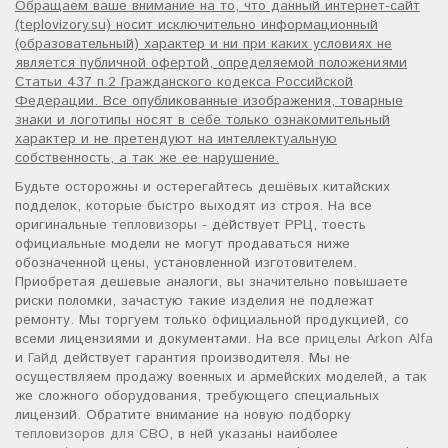
Обращаем ваше внимание на то, что данный интернет-сайт
(teplovizory.su) носит исключительно информационный
(образовательный) характер и ни при каких условиях не
является публичной офертой, определяемой положениями
Статьи 437 п.2 Гражданского кодекса Российской
Федерации. Все опубликованные изображения, товарные
знаки и логотипы носят в себе только ознакомительный
характер и не претендуют на интеллектуальную
собственность, а так же ее нарушение.
Будьте осторожны и остерегайтесь дешёвых китайских
подделок, которые быстро выходят из строя. На все
оригинальные
тепловизоры
- действует РРЦ, тоесть
официальные модели не могут продаваться ниже
обозначенной цены, установленной изготовителем.
Приобретая дешевые аналоги, вы значительно повышаете
риски поломки, зачастую такие изделия не подлежат
ремонту. Мы торгуем только официальной продукцией, со
всеми лицензиями и документами. На все
прицелы Arkon Alfa
и
Гайд
действует гарантия производителя. Мы не
осуществляем продажу военных и армейских моделей, а так
же сложного оборудования, требующего специальных
лицензий. Обратите внимание на новую подборку
тепловизоров для СВО
, в ней указаны наиболее