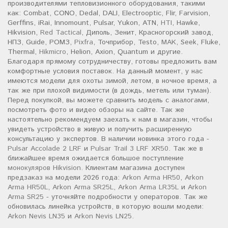
производителями тепловизионного оборудования, такими
как: Combat, CONO, Dedal, DALI, Electrooptic, Flir, Farvision,
Gerffins, iRai, Innomount, Pulsar, Yukon, ATN,
HTI
, Hawke,
Hikvision,
Red Tactical
, Диполь, Зенит, Красногорский завод,
НПЗ, Guide, РОМЗ,
Pixfra
, Точприбор, Testo,
MAK
, Seek, Fluke,
Thermal,
Hikmicro
, Helion, Axion, Quantum и другие.
Благодаря прямому сотрудничеству, готовы предложить вам
комфортные условия поставок. На данный момент, у нас
имеются модели для охоты зимой, летом, в ночное время, а
так же при плохой видимости (в дождь, метель или туман).
Перед покупкой, вы можете сравнить модель с аналогами,
посмотреть фото и видео обзоры на сайте. Так же
настоятельно рекомендуем заехать к нам в магазин, чтобы
увидеть устройство в живую и получить расширенную
консультацию у экспертов. В наличии новинка этого года -
Pulsar Accolade 2 LRF
и
Pulsar Trail 3 LRF XR50
. Так же в
ближайшее время ожидается большое поступление
монокуляров Hikvision
. Клиентам магазина доступен
предзаказ на модели 2026 года:
Arkon Arma HR50
,
Arkon
Arma HR50L
,
Arkon Arma SR25L
,
Arkon Arma LR35L
и
Arkon
Arma SR25
- уточняйте подробности у операторов. Так же
обновилась линейка устройств, в которую вошли модели:
Arkon Nevis LN35
и
Arkon Nevis LN25
.