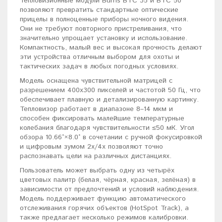
Тепловизионные модули Burris BTC 35 и BTC 50
позволяют превратить стандартные оптические
прицелы в полноценные приборы ночного видения.
Они не требуют повторного пристреливания, что
значительно упрощает установку и использование.
Компактность, малый вес и высокая прочность делают
эти устройства отличным выбором для охоты и
тактических задач в любых погодных условиях.
Модель оснащена чувствительной матрицей с
разрешением 400x300 пикселей и частотой 50 Гц, что
обеспечивает плавную и детализированную картинку.
Тепловизор работает в диапазоне 8–14 мкм и
способен фиксировать малейшие температурные
колебания благодаря чувствительности ≤50 мК. Угол
обзора 10.66°×8.0° в сочетании с ручной фокусировкой
и цифровым зумом 2х/4х позволяют точно
распознавать цели на различных дистанциях.
Пользователь может выбрать одну из четырёх
цветовых палитр (белая, чёрная, красная, зелёная) в
зависимости от предпочтений и условий наблюдения.
Модель поддерживает функцию автоматического
отслеживания горячих объектов (HotSpot Track), а
также предлагает несколько режимов калибровки.