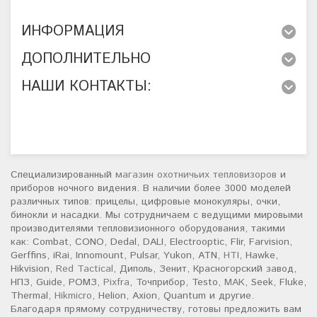
ИНФОРМАЦИЯ
ДОПОЛНИТЕЛЬНО
НАШИ КОНТАКТЫ:
Специализированный
магазин охотничьих тепловизоров
и
приборов ночного видения. В наличии более 3000 моделей
различных типов: прицелы, цифровые монокуляры, очки,
бинокли и насадки. Мы сотрудничаем с ведущими мировыми
производителями тепловизионного оборудования, такими
как: Combat, CONO, Dedal, DALI, Electrooptic, Flir, Farvision,
Gerffins, iRai, Innomount, Pulsar, Yukon, ATN,
HTI
, Hawke,
Hikvision,
Red Tactical
, Диполь, Зенит, Красногорский завод,
НПЗ, Guide, РОМЗ,
Pixfra
, Точприбор, Testo,
MAK
, Seek, Fluke,
Thermal,
Hikmicro
, Helion, Axion, Quantum и другие.
Благодаря прямому сотрудничеству, готовы предложить вам