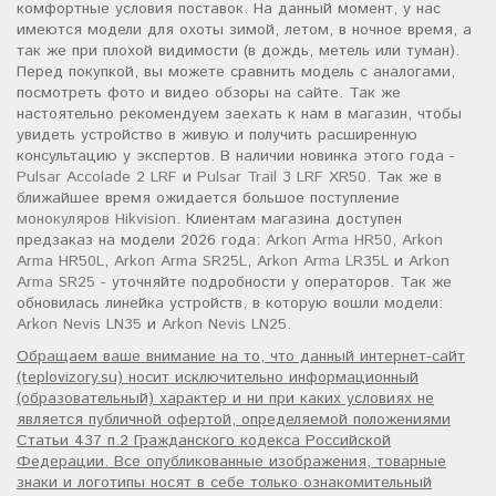
комфортные условия поставок. На данный момент, у нас
имеются модели для охоты зимой, летом, в ночное время, а
так же при плохой видимости (в дождь, метель или туман).
Перед покупкой, вы можете сравнить модель с аналогами,
посмотреть фото и видео обзоры на сайте. Так же
настоятельно рекомендуем заехать к нам в магазин, чтобы
увидеть устройство в живую и получить расширенную
консультацию у экспертов. В наличии новинка этого года -
Pulsar Accolade 2 LRF
и
Pulsar Trail 3 LRF XR50
. Так же в
ближайшее время ожидается большое поступление
монокуляров Hikvision
. Клиентам магазина доступен
предзаказ на модели 2026 года:
Arkon Arma HR50
,
Arkon
Arma HR50L
,
Arkon Arma SR25L
,
Arkon Arma LR35L
и
Arkon
Arma SR25
- уточняйте подробности у операторов. Так же
обновилась линейка устройств, в которую вошли модели:
Arkon Nevis LN35
и
Arkon Nevis LN25
.
Обращаем ваше внимание на то, что данный интернет-сайт
(teplovizory.su) носит исключительно информационный
(образовательный) характер и ни при каких условиях не
является публичной офертой, определяемой положениями
Статьи 437 п.2 Гражданского кодекса Российской
Федерации. Все опубликованные изображения, товарные
знаки и логотипы носят в себе только ознакомительный