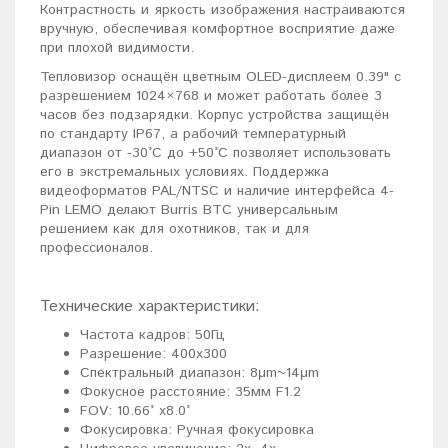
Контрастность и яркость изображения настраиваются
вручную, обеспечивая комфортное восприятие даже
при плохой видимости.
Тепловизор оснащён цветным OLED-дисплеем 0.39" с
разрешением 1024×768 и может работать более 3
часов без подзарядки. Корпус устройства защищён
по стандарту IP67, а рабочий температурный
диапазон от -30°C до +50°C позволяет использовать
его в экстремальных условиях. Поддержка
видеоформатов PAL/NTSC и наличие интерфейса 4-
Pin LEMO делают Burris BTC универсальным
решением как для охотников, так и для
профессионалов.
Технические характеристики:
Частота кадров: 50Гц
Разрешение: 400х300
Спектральный диапазон: 8μm~14μm
Фокусное расстояние: 35мм F1.2
FOV: 10.66° х8.0°
Фокусировка: Ручная фокусировка