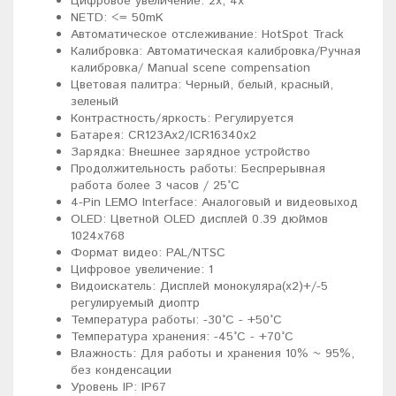
Цифровое увеличение: 2х, 4х
NETD: <= 50mK
Автоматическое отслеживание: HotSpot Track
Калибровка: Автоматическая калибровка/Ручная
калибровка/ Manual scene compensation
Цветовая палитра: Черный, белый, красный,
зеленый
Контрастность/яркость: Регулируется
Батарея: CR123Ax2/ICR16340x2
Зарядка: Внешнее зарядное устройство
Продолжительность работы: Беспрерывная
работа более 3 часов / 25°С
4-Pin LEMO Interface: Аналоговый и видеовыход
OLED: Цветной OLED дисплей 0.39 дюймов
1024х768
Формат видео: PAL/NTSC
Цифровое увеличение: 1
Видоискатель: Дисплей монокуляра(х2)+/-5
регулируемый диоптр
Температура работы: -30°С - +50°С
Температура хранения: -45°С - +70°С
Влажность: Для работы и хранения 10% ~ 95%,
без конденсации
Уровень IP: IP67