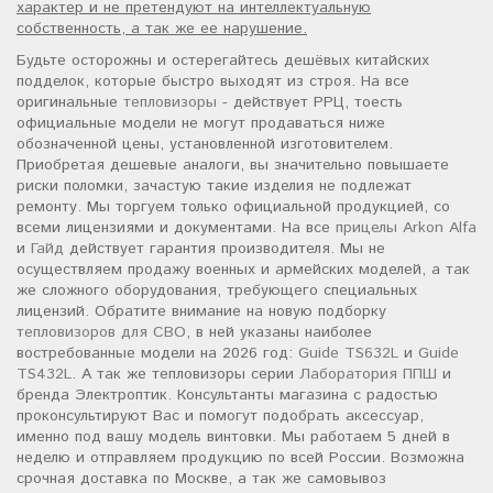
характер и не претендуют на интеллектуальную
собственность, а так же ее нарушение.
Будьте осторожны и остерегайтесь дешёвых китайских
подделок, которые быстро выходят из строя. На все
оригинальные
тепловизоры
- действует РРЦ, тоесть
официальные модели не могут продаваться ниже
обозначенной цены, установленной изготовителем.
Приобретая дешевые аналоги, вы значительно повышаете
риски поломки, зачастую такие изделия не подлежат
ремонту. Мы торгуем только официальной продукцией, со
всеми лицензиями и документами. На все
прицелы Arkon Alfa
и
Гайд
действует гарантия производителя. Мы не
осуществляем продажу военных и армейских моделей, а так
же сложного оборудования, требующего специальных
лицензий. Обратите внимание на новую подборку
тепловизоров для СВО
, в ней указаны наиболее
востребованные модели на 2026 год:
Guide TS632L
и
Guide
TS432L
. А так же тепловизоры серии
Лаборатория ППШ
и
бренда Электроптик. Консультанты магазина с радостью
проконсультируют Вас и помогут подобрать аксессуар,
именно под вашу модель винтовки. Мы работаем 5 дней в
неделю и отправляем продукцию по всей России. Возможна
срочная доставка по Москве, а так же самовывоз