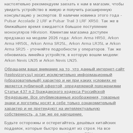
настоятельно рекомендуем заехать к нам в магазин, чтобы
увидеть устройство в живую и получить расширенную
консультацию у экспертов. В наличии новинка этого года -
Pulsar Accolade 2 LRF
и
Pulsar Trail 3 LRF XR50
. Так же в
ближайшее время ожидается большое поступление
монокуляров Hikvision
. Клиентам магазина доступен
предзаказ на модели 2026 года:
Arkon Arma HR50
,
Arkon
Arma HR50L
,
Arkon Arma SR25L
,
Arkon Arma LR35L
и
Arkon
Arma SR25
- уточняйте подробности у операторов. Так же
обновилась линейка устройств, в которую вошли модели:
Arkon Nevis LN35
и
Arkon Nevis LN25
.
Обращаем ваше внимание на то, что данный интернет-сайт
(teplovizory.su) носит исключительно информационный
(образовательный) характер и ни при каких условиях не
является публичной офертой, определяемой положениями
Статьи 437 п.2 Гражданского кодекса Российской
Федерации. Все опубликованные изображения, товарные
знаки и логотипы носят в себе только ознакомительный
характер и не претендуют на интеллектуальную
собственность, а так же ее нарушение.
Будьте осторожны и остерегайтесь дешёвых китайских
подделок, которые быстро выходят из строя. На все