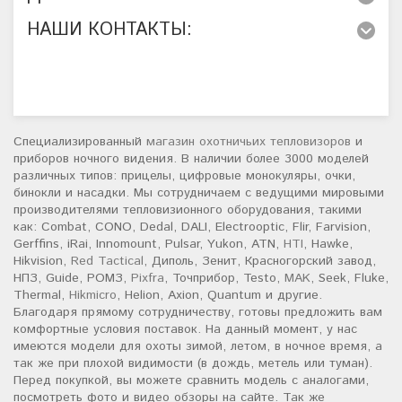
НАШИ КОНТАКТЫ:
Специализированный
магазин охотничьих тепловизоров
и
приборов ночного видения. В наличии более 3000 моделей
различных типов: прицелы, цифровые монокуляры, очки,
бинокли и насадки. Мы сотрудничаем с ведущими мировыми
производителями тепловизионного оборудования, такими
как: Combat, CONO, Dedal, DALI, Electrooptic, Flir, Farvision,
Gerffins, iRai, Innomount, Pulsar, Yukon, ATN,
HTI
, Hawke,
Hikvision,
Red Tactical
, Диполь, Зенит, Красногорский завод,
НПЗ, Guide, РОМЗ,
Pixfra
, Точприбор, Testo,
MAK
, Seek, Fluke,
Thermal,
Hikmicro
, Helion, Axion, Quantum и другие.
Благодаря прямому сотрудничеству, готовы предложить вам
комфортные условия поставок. На данный момент, у нас
имеются модели для охоты зимой, летом, в ночное время, а
так же при плохой видимости (в дождь, метель или туман).
Перед покупкой, вы можете сравнить модель с аналогами,
посмотреть фото и видео обзоры на сайте. Так же