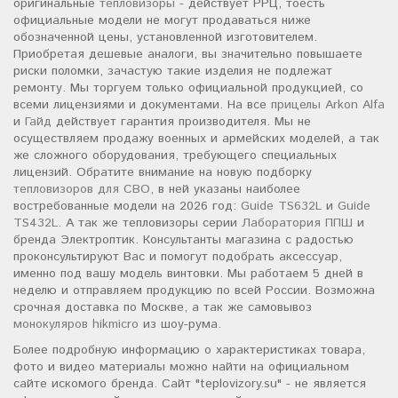
оригинальные
тепловизоры
- действует РРЦ, тоесть
официальные модели не могут продаваться ниже
обозначенной цены, установленной изготовителем.
Приобретая дешевые аналоги, вы значительно повышаете
риски поломки, зачастую такие изделия не подлежат
ремонту. Мы торгуем только официальной продукцией, со
всеми лицензиями и документами. На все
прицелы Arkon Alfa
и
Гайд
действует гарантия производителя. Мы не
осуществляем продажу военных и армейских моделей, а так
же сложного оборудования, требующего специальных
лицензий. Обратите внимание на новую подборку
тепловизоров для СВО
, в ней указаны наиболее
востребованные модели на 2026 год:
Guide TS632L
и
Guide
TS432L
. А так же тепловизоры серии
Лаборатория ППШ
и
бренда Электроптик. Консультанты магазина с радостью
проконсультируют Вас и помогут подобрать аксессуар,
именно под вашу модель винтовки. Мы работаем 5 дней в
неделю и отправляем продукцию по всей России. Возможна
срочная доставка по Москве, а так же самовывоз
монокуляров hikmicro
из шоу-рума.
Более подробную информацию о характеристиках товара,
фото и видео материалы можно найти на официальном
сайте искомого бренда. Сайт "teplovizory.su" - не является