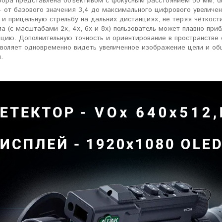
бора представлена объективом с фокусным расстоянием 50 мм, б
- от базового значения 3,4 до максимального цифрового увеличен
 и прицельную стрельбу на дальних дистанциях, не теряя чёткос
а (с масштабами 2x, 4x, 6x и 8x) пользователь может плавно при
цию. Дополнительную точность и ориентирование в пространстве о
зволяет одновременно видеть увеличенное изображение цели и о
.