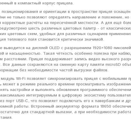
оенный в компактный корпус прицела.
о позиционирования и ориентации в пространстве прицел оснащё
ни не только позволяют определять направление и положение, но 
я корректные расчёты на пересечённой местности. А для ещё бо
редусмотрено шесть различных цветовых палитр - от классических
их цветовых схем, удобных для различных сценариев применения.
ия теплового поля становится критически значимой.
е выводится на дисплей OLED с разрешением 1920×1080 пикселей,
ей и насыщенностью. Такая чёткость особенно полезна при наблю
м расстоянии. Прицел поддерживает запись видео высокого разре
. Все данные сохраняются на сменную карту памяти microSD объё
ормации без необходимости частой выгрузки файлов.
 модуль Wi-Fi позволяет синхронизировать прицел с мобильными
ль может в режиме реального времени просматривать изображени
нять настройки и выполнять обновления программного обеспечени
 максимально интегрируемым в цифровую экосистему пользовател
ез порт USB-C, что позволяет подключать его к павербанкам и д
номной работы. Встроенный аккумулятор формата 18650 обеспечив
достаточно для стандартной вылазки, а при необходимости работ
тания.