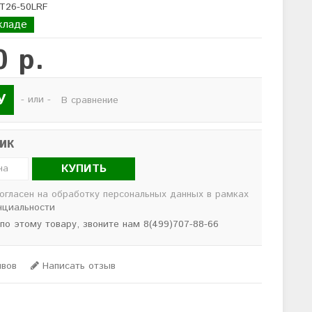
OT26-50LRF
кладе
0 р.
У
- или -
В сравнение
лик
КУПИТЬ
согласен на обработку персональных данных в рамках
нциальности
 по этому товару, звоните нам 8(499)707-88-66
ывов
Написать отзыв