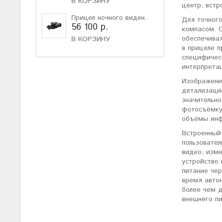
В КОРЗИНУ
центр, встр
Прицел ночного виден..
Для точног
56 100 р.
компасом. О
обеспечива
В КОРЗИНУ
в прицеле п
специфическ
интерпретац
Изображени
детализаци
значительно
фотосъёмку
объёмы инф
Встроенный
пользовате
видео, изме
устройство
питание чер
время авто
более чем 
внешнего пи