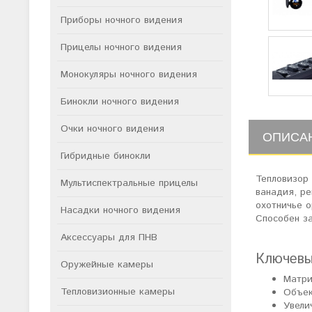
Приборы ночного видения
Прицелы ночного видения
Монокуляры ночного видения
Бинокли ночного видения
Очки ночного видения
ОПИСА
Гибридные бинокли
Тепловизор
Мультиспектральные прицелы
ванадия, ре
охотничье о
Насадки ночного видения
Способен за
Аксессуары для ПНВ
Ключевы
Оружейные камеры
Матри
Тепловизионные камеры
Объек
Увели