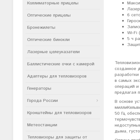
Коллиматорные прицелы
Макси
Лазер
6 сет
Оптические прицелы
Гирос
Запис
Бронежилеты
Wi-Fi
5 ч р
Оптические бинокли
Защит
Лазерные целеуказатели
Тепловизио
Баллистические очки с камерой
созданное 
разработки
Адаптеры для тепловизоров
в самых экс
операций и 
Генераторы
предлагая 
Города России
В основе у
миллиКельви
Кронштейны для тепловизоров
50 Гц обес
термочувст
Метеостанции
недоступные
дыма, густо
Тепловизоры для защиты от