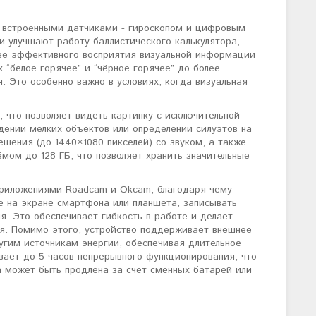
н встроенными датчиками - гироскопом и цифровым
и улучшают работу баллистического калькулятора,
лее эффективного восприятия визуальной информации
 “белое горячее” и “чёрное горячее” до более
 Это особенно важно в условиях, когда визуальная
 что позволяет видеть картинку с исключительной
дении мелких объектов или определении силуэтов на
шения (до 1440×1080 пикселей) со звуком, а также
мом до 128 ГБ, что позволяет хранить значительные
 приложениями Roadcam и Okcam, благодаря чему
е на экране смартфона или планшета, записывать
я. Это обеспечивает гибкость в работе и делает
я. Помимо этого, устройство поддерживает внешнее
ругим источникам энергии, обеспечивая длительное
ает до 5 часов непрерывного функционирования, что
а может быть продлена за счёт сменных батарей или