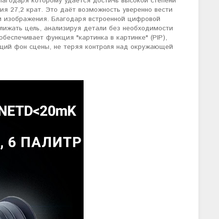
лагодаря которому удаётся достичь высокой степени
ия 27,2 крат. Это даёт возможность уверенно вести
ти изображения. Благодаря встроенной цифровой
ближать цель, анализируя детали без необходимости
беспечивает функция "картинка в картинке" (PIP),
бщий фон сцены, не теряя контроля над окружающей