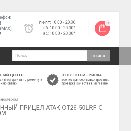
ефон:
6
пн-пт: 10.00 - 20.00
0
сб:
10.00 - 20.00*
(MAX):
7
вс:
10.00 - 20.00*
ПОИСК
НЫЙ ЦЕНТР
ОТСУТСТВИЕ РИСКА
ая мастерская по ремонту и
все товары сертифициарованы,
нию оптики
проверка качества в магазине
льномером
ННЫЙ ПРИЦЕЛ ATAK OT26-50LRF С
ОМ
k