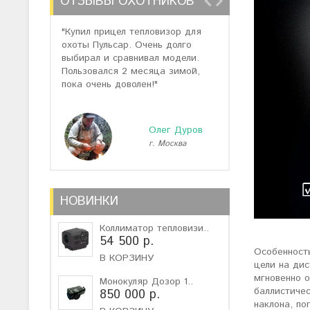
ОТЗЫВЫ ОХОТНИКОВ
"Купил прицел тепловизор для
"Отзывов о теп
охоты Пульсар. Очень долго
много, но спас
выбирал и сравнивал модели.
помогли подоб
Пользовался 2 месяца зимой,
не дорогую мо
пока очень доволен!"
монокуляр."
Олег Дуров
г. Москва
г
НОВИНКИ
Коллиматор тепловизи..
54 500 р.
Особенност
В КОРЗИНУ
цели на дис
мгновенно о
Монокуляр Дозор 1..
баллистичес
850 000 р.
наклона, по