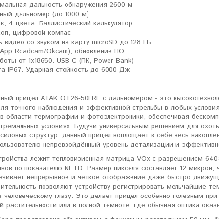
мальная дальность обнаружения 2600 м
ный дальномер (до 1000 м)
ок, 4 цвета. Баллистический калькулятор
коп, цифровой компас
ь видео со звуком на карту microSD до 128 ГБ
 (App Roadcam/Okcam), обновление ПО
аботы от 1x18650. USB-C (ПК, Power Bank)
а IP67. Ударная стойкость до 6000 Дж
нный прицел ATAK OT26-50LRF с дальномером - это высокотехноло
для точного наблюдения и эффективной стрельбы в любых условия
 в области термографии и фотоэлектроники, обеспечивая бескомп
тремальных условиях. Будучи универсальным решением для охоты,
силовых структур, данный прицел воплощает в себе весь накопле
пользователю непревзойдённый уровень детализации и эффективн
стройства лежит тепловизионная матрица VOx с разрешением 640×
нов по показателю NETD. Размер пикселя составляет 12 микрон, 
печивает непрерывное и чёткое отображение даже быстро движущ
вительность позволяют устройству регистрировать мельчайшие те
 человеческому глазу. Это делает прицел особенно полезным при
й растительности или в полной темноте, где обычная оптика оказ