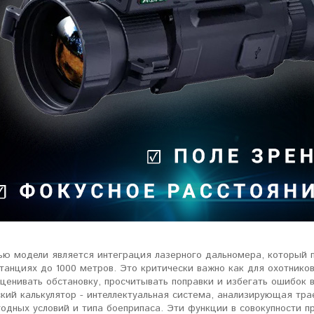
ловизорах Atak не
"Искал универсальный
ибо консультантам,
тепловизор для охоты днем и
рать отличную и
ночью. Спасибо Семену за
дель. Взял
грамотную консультацию. Очень
доволен своим прицелом
Nocpix
."
Виктор Жунов
Евгений Стародуб
. Санкт-Петербург
г. Екатеринбург
ью модели является интеграция лазерного дальномера, который п
танциях до 1000 метров. Это критически важно как для охотнико
ценивать обстановку, просчитывать поправки и избегать ошибок 
кий калькулятор - интеллектуальная система, анализирующая тра
годных условий и типа боеприпаса. Эти функции в совокупности 