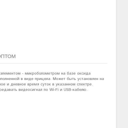
ОПТОМ
элементом - микроболометром на базе оксида
ыполненной в виде прицела. Может быть установлен на
ое и дневное время суток в указанном спектре.
едавать видеосигнал по Wi-Fi и USB-кабелю.