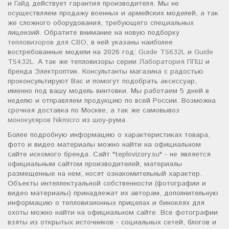
и
Гайд
действует гарантия производителя. Мы не
осуществляем продажу военных и армейских моделей, а так
же сложного оборудования, требующего специальных
лицензий. Обратите внимание на новую подборку
тепловизоров для СВО
, в ней указаны наиболее
востребованные модели на 2026 год:
Guide TS632L
и
Guide
TS432L
. А так же тепловизоры серии
Лаборатория ППШ
и
бренда Электроптик. Консультанты магазина с радостью
проконсультируют Вас и помогут подобрать аксессуар,
именно под вашу модель винтовки. Мы работаем 5 дней в
неделю и отправляем продукцию по всей России. Возможна
срочная доставка по Москве, а так же самовывоз
монокуляров hikmicro
из шоу-рума.
Более подробную информацию о характеристиках товара,
фото и видео материалы можно найти на официальном
сайте искомого бренда. Сайт "teplovizory.su" - не является
официальным сайтом производителей, материалы
размещенные на нем, носят ознакомительный характер.
Объекты интеллектуальной собственности (фотографии и
видео материалы) принадлежат их авторам, дополнительную
информацию о тепловизионных прицелах и биноклях для
охоты можно найти на официальном сайте. Все фотографии
взяты из открытых источников - социальных сетей, блогов и