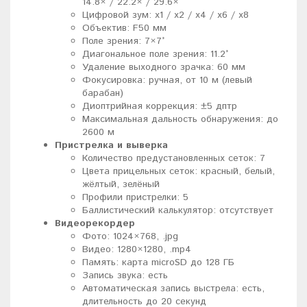
14.8× / 22.2× / 29.6×
Цифровой зум: x1 / x2 / x4 / x6 / x8
Объектив: F50 мм
Поле зрения: 7×7°
Диагональное поле зрения: 11.2°
Удаление выходного зрачка: 60 мм
Фокусировка: ручная, от 10 м (левый
барабан)
Диоптрийная коррекция: ±5 дптр
Максимальная дальность обнаружения: до
2600 м
Пристрелка и выверка
Количество предустановленных сеток: 7
Цвета прицельных сеток: красный, белый,
жёлтый, зелёный
Профили пристрелки: 5
Баллистический калькулятор: отсутствует
Видеорекордер
Фото: 1024×768, .jpg
Видео: 1280×1280, .mp4
Память: карта microSD до 128 ГБ
Запись звука: есть
Автоматическая запись выстрела: есть,
длительность до 20 секунд