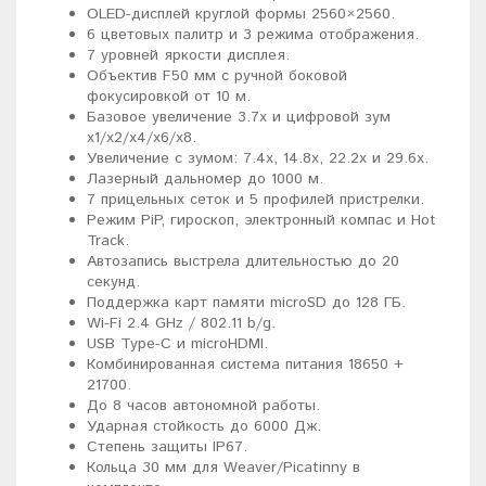
OLED-дисплей круглой формы 2560×2560.
6 цветовых палитр и 3 режима отображения.
7 уровней яркости дисплея.
Объектив F50 мм с ручной боковой
фокусировкой от 10 м.
Базовое увеличение 3.7x и цифровой зум
x1/x2/x4/x6/x8.
Увеличение с зумом: 7.4x, 14.8x, 22.2x и 29.6x.
Лазерный дальномер до 1000 м.
7 прицельных сеток и 5 профилей пристрелки.
Режим PiP, гироскоп, электронный компас и Hot
Track.
Автозапись выстрела длительностью до 20
секунд.
Поддержка карт памяти microSD до 128 ГБ.
Wi-Fi 2.4 GHz / 802.11 b/g.
USB Type-C и microHDMI.
Комбинированная система питания 18650 +
21700.
До 8 часов автономной работы.
Ударная стойкость до 6000 Дж.
Степень защиты IP67.
Кольца 30 мм для Weaver/Picatinny в