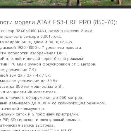
ловизорах Atak не
"Искал универсальный
ибо консультантам,
тепловизор для охоты днем и
ости модели АТАК ES3-LRF PRO (850-70):
рать отличную и
ночью. Спасибо Семену за
дель. Взял
грамотную консультацию. Очень
сенсор 3840×2160 (4K), размер пикселя 2 мкм.
доволен своим прицелом
Nocpix
."
вительность сенсора 0,001 люкс.
та кадров: 60 Гц днем и 30 Гц ночью.
дисплей 1920×1080 с 7 уровнями яркости.
итм обработки изображения DIPT.
Виктор Жунов
Евгений Стародуб
ой цветной и ночной черно-белый режимы.
. Санкт-Петербург
г. Екатеринбург
тив F70 мм с ручной фокусировкой от 3 метров.
ое увеличение 7.9x.
вой зум 2x / 3x / 4x / 5x.
мальное увеличение до 39.5x.
дсветка 850 нм мощностью 5 Вт.
вня мощности ИК-осветителя.
ость ночного обнаружения до 350 метров.
ный дальномер до 1000 м со сканирующим режимом.
стический калькулятор.
цельных сеток и 5 профилей пристрелки.
 PiP, 3D-гироскоп и электронный компас.
атическая запись выстрела.
ржка карт памяти microSD до 128 ГБ.