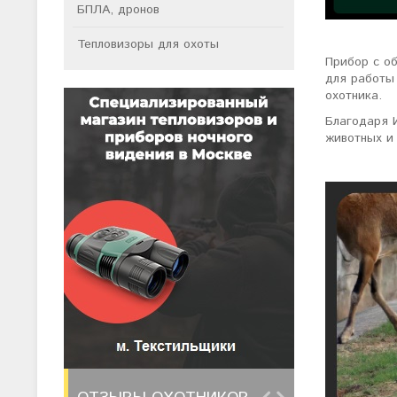
БПЛА, дронов
Тепловизоры для охоты
Прибор с о
для работы 
охотника.
Благодаря И
животных и 