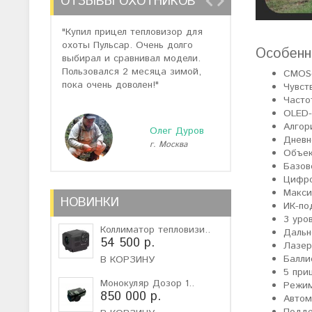
ОТЗЫВЫ ОХОТНИКОВ
"Купил прицел тепловизор для
"Отзывов о теп
охоты Пульсар. Очень долго
много, но спас
Особенн
выбирал и сравнивал модели.
помогли подоб
Пользовался 2 месяца зимой,
не дорогую мо
CMOS-
пока очень доволен!"
монокуляр."
Чувст
Часто
OLED-
Алгор
Олег Дуров
Дневн
г. Москва
г
Объек
Базов
Цифро
Макси
НОВИНКИ
ИК-по
3 уро
Коллиматор тепловизи..
Дальн
54 500 р.
Лазер
Балли
В КОРЗИНУ
5 при
Монокуляр Дозор 1..
Режим
850 000 р.
Автом
Подде