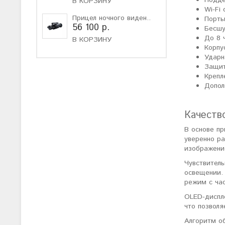
В КОРЗИНУ
Wi-Fi
Прицел ночного виден..
Порты
56 100 р.
Бесшу
До 8 
В КОРЗИНУ
Корпу
Ударн
Защит
Крепл
Допол
Качеств
В основе п
уверенно р
изображени
Чувствитель
освещении. 
режим с час
OLED-диспле
что позволя
Алгоритм о