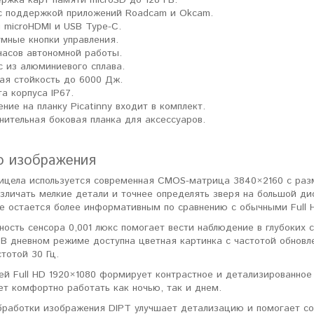
 с поддержкой приложений Roadcam и Okcam.
 microHDMI и USB Type-C.
мные кнопки управления.
часов автономной работы.
с из алюминиевого сплава.
ая стойкость до 6000 Дж.
а корпуса IP67.
ение на планку Picatinny входит в комплект.
нительная боковая планка для аксессуаров.
о изображения
рицела используется современная CMOS-матрица 3840×2160 с раз
азличать мелкие детали и точнее определять зверя на большой д
е остается более информативным по сравнению с обычными Full 
ность сенсора 0,001 люкс помогает вести наблюдение в глубоких
В дневном режиме доступна цветная картинка с частотой обновле
тотой 30 Гц.
й Full HD 1920×1080 формирует контрастное и детализированное 
ет комфортно работать как ночью, так и днем.
бработки изображения DIPT улучшает детализацию и помогает со