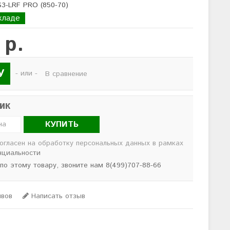
S3-LRF PRO (850-70)
кладе
 р.
У
- или -
В сравнение
лик
КУПИТЬ
согласен на обработку персональных данных в рамках
нциальности
 по этому товару, звоните нам 8(499)707-88-66
ывов
Написать отзыв