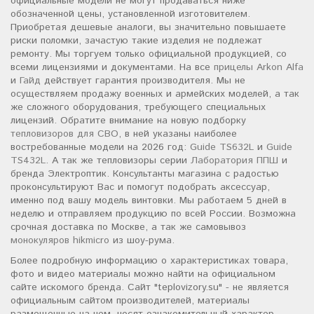
официальные модели не могут продаваться ниже
обозначенной цены, установленной изготовителем.
Приобретая дешевые аналоги, вы значительно повышаете
риски поломки, зачастую такие изделия не подлежат
ремонту. Мы торгуем только официальной продукцией, со
всеми лицензиями и документами. На все
прицелы Arkon Alfa
и
Гайд
действует гарантия производителя. Мы не
осуществляем продажу военных и армейских моделей, а так
же сложного оборудования, требующего специальных
лицензий. Обратите внимание на новую подборку
тепловизоров для СВО
, в ней указаны наиболее
востребованные модели на 2026 год:
Guide TS632L
и
Guide
TS432L
. А так же тепловизоры серии
Лаборатория ППШ
и
бренда Электроптик. Консультанты магазина с радостью
проконсультируют Вас и помогут подобрать аксессуар,
именно под вашу модель винтовки. Мы работаем 5 дней в
неделю и отправляем продукцию по всей России. Возможна
срочная доставка по Москве, а так же самовывоз
монокуляров hikmicro
из шоу-рума.
Более подробную информацию о характеристиках товара,
фото и видео материалы можно найти на официальном
сайте искомого бренда. Сайт "teplovizory.su" - не является
официальным сайтом производителей, материалы