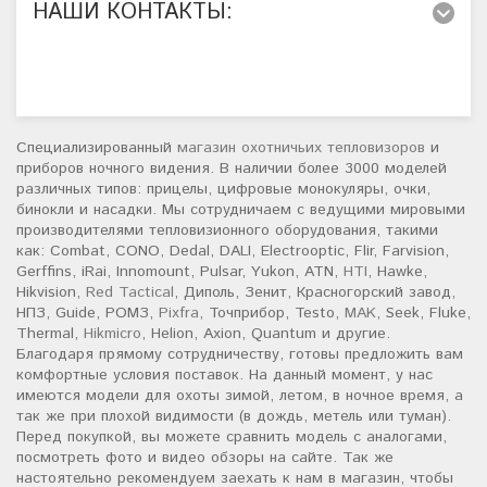
НАШИ КОНТАКТЫ:
Специализированный
магазин охотничьих тепловизоров
и
приборов ночного видения. В наличии более 3000 моделей
различных типов: прицелы, цифровые монокуляры, очки,
бинокли и насадки. Мы сотрудничаем с ведущими мировыми
производителями тепловизионного оборудования, такими
как: Combat, CONO, Dedal, DALI, Electrooptic, Flir, Farvision,
Gerffins, iRai, Innomount, Pulsar, Yukon, ATN,
HTI
, Hawke,
Hikvision,
Red Tactical
, Диполь, Зенит, Красногорский завод,
НПЗ, Guide, РОМЗ,
Pixfra
, Точприбор, Testo,
MAK
, Seek, Fluke,
Thermal,
Hikmicro
, Helion, Axion, Quantum и другие.
Благодаря прямому сотрудничеству, готовы предложить вам
комфортные условия поставок. На данный момент, у нас
имеются модели для охоты зимой, летом, в ночное время, а
так же при плохой видимости (в дождь, метель или туман).
Перед покупкой, вы можете сравнить модель с аналогами,
посмотреть фото и видео обзоры на сайте. Так же
настоятельно рекомендуем заехать к нам в магазин, чтобы