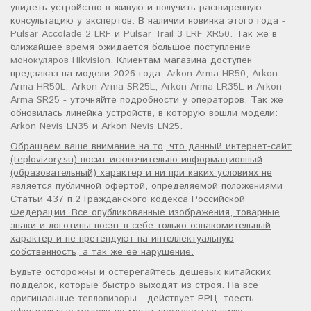
увидеть устройство в живую и получить расширенную
консультацию у экспертов. В наличии новинка этого года -
Pulsar Accolade 2 LRF
и
Pulsar Trail 3 LRF XR50
. Так же в
ближайшее время ожидается большое поступление
монокуляров Hikvision
. Клиентам магазина доступен
предзаказ на модели 2026 года:
Arkon Arma HR50
,
Arkon
Arma HR50L
,
Arkon Arma SR25L
,
Arkon Arma LR35L
и
Arkon
Arma SR25
- уточняйте подробности у операторов. Так же
обновилась линейка устройств, в которую вошли модели:
Arkon Nevis LN35
и
Arkon Nevis LN25
.
Обращаем ваше внимание на то, что данный интернет-сайт
(teplovizory.su) носит исключительно информационный
(образовательный) характер и ни при каких условиях не
является публичной офертой, определяемой положениями
Статьи 437 п.2 Гражданского кодекса Российской
Федерации. Все опубликованные изображения, товарные
знаки и логотипы носят в себе только ознакомительный
характер и не претендуют на интеллектуальную
собственность, а так же ее нарушение.
Будьте осторожны и остерегайтесь дешёвых китайских
подделок, которые быстро выходят из строя. На все
оригинальные
тепловизоры
- действует РРЦ, тоесть