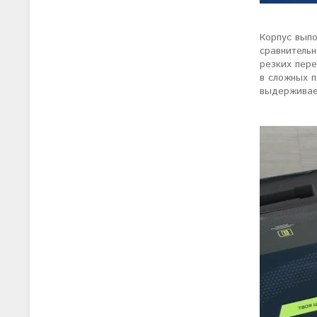
Корпус вып
сравнитель
резких пер
в сложных 
выдерживае