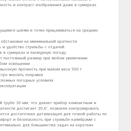
ость и контраст изображения даже в сумерках.
жущимся целям и точно прицеливаться на средних
 обстановки на минимальной кратности
 и удобство стрельбы с отдачей
е в сумерках и пасмурную погоду
ет постоянный размер при любом увеличении
абом освещении
высокую прочность при малом весе 550 г
стро вносить поправки
сложных погодных условиях
 эксплуатации
й трубе 30 мм, что делает прибор компактным и
тности достигает 20,6°, позволяя контролировать
яется достаточная детализация для точной работы по
мфорт и безопасность при стрельбе калибрами с
оптимально для большинства задач на коротких