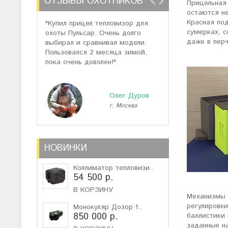
ОТЗЫВЫ ОХОТНИКОВ
Прицельная
остаются н
Красная под
"Купил прицел тепловизор для
"Отзывов о теп
сумерках, с
охоты Пульсар. Очень долго
много, но спас
даже в перч
выбирал и сравнивал модели.
помогли подоб
Пользовался 2 месяца зимой,
не дорогую мо
пока очень доволен!"
монокуляр."
Олег Дуров
г. Москва
г
НОВИНКИ
Коллиматор тепловизи..
54 500 р.
В КОРЗИНУ
Механизмы в
регулировки
Монокуляр Дозор 1..
850 000 р.
баллистики
заданные на