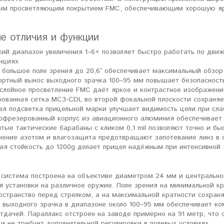
ым просветляющим покрытием FMC, обеспечивающим хорошую ярк
е отличия и функции
ий диапазон увеличения 1–6× позволяет быстро работать по дви
нциях
 большое поле зрения до 20,6° обеспечивает максимальный обзор
ртный вынос выходного зрачка 100–95 мм повышает безопасность
слойное просветление FMC даёт яркое и контрастное изображени
рованная сетка MC3-CDL во второй фокальной плоскости сохраня
ая подсветка прицельной марки улучшает видимость цели при сл
офрезерованный корпус из авиационного алюминия обеспечивает 
тые тактические барабаны с кликом 0,1 mil позволяют точно и бы
нение азотом и влагозащита предотвращают запотевание линз в 
ая стойкость до 1200g делает прицел надёжным при интенсивной
 система построена на объективе диаметром 24 мм и центрально
 установки на различное оружие. Поле зрения на минимальной кра
остранство перед стрелком, а на максимальной кратности сохран
 выходного зрачка в диапазоне около 100–95 мм обеспечивает ко
дачей. Параллакс отстроен на заводе примерно на 91 метр, что 
и не требует дополнительной регулировки в полевых условиях.