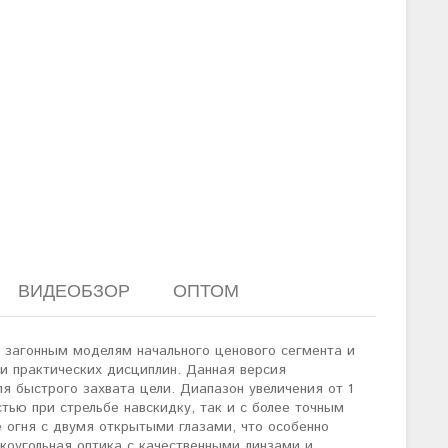
ВИДЕОБЗОР
ОПТОМ
 загонным моделям начального ценового сегмента и
 и практических дисциплин. Данная версия
я быстрого захвата цели. Диапазон увеличения от 1
тью при стрельбе навскидку, так и с более точным
 огня с двумя открытыми глазами, что особенно
коугольная оптика с качественными линзами и