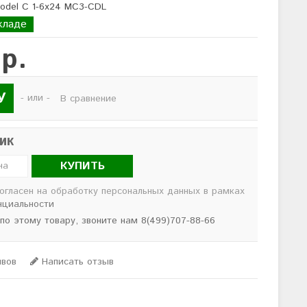
Model C 1-6x24 MC3-CDL
кладе
 р.
У
- или -
В сравнение
лик
КУПИТЬ
согласен на обработку персональных данных в рамках
нциальности
 по этому товару, звоните нам 8(499)707-88-66
ывов
Написать отзыв