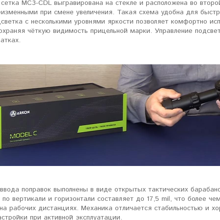
 сетка MC3-CDL выгравирована на стекле и расположена во второ
еизменными при смене увеличения. Такая схема удобна для быстр
светка с несколькими уровнями яркости позволяет комфортно испо
ловизорах Atak не
"Искал универсальный
охраняя чёткую видимость прицельной марки. Управление подсвет
ибо консультантам,
тепловизор для охоты днем и
атках.
рать отличную и
ночью. Спасибо Семену за
дель. Взял
грамотную консультацию. Очень
доволен своим прицелом
Nocpix
."
Виктор Жунов
Евгений Стародуб
. Санкт-Петербург
г. Екатеринбург
вода поправок выполнены в виде открытых тактических барабанов
 по вертикали и горизонтали составляет до 17,5 mil, что более ч
 на рабочих дистанциях. Механика отличается стабильностью и х
стройки при активной эксплуатации.