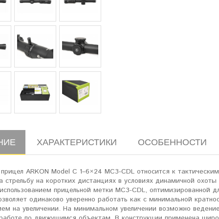
НИЕ
ХАРАКТЕРИСТИКИ
ОСОБЕННОСТИ
 прицел ARKON Model C 1–6×24 MC3-CDL относится к тактическим
а стрельбу на коротких дистанциях в условиях динамичной охоты
 использованием прицельной метки MC3-CDL, оптимизированной дл
озволяет одинаково уверенно работать как с минимальной кратнос
ием на увеличении. На минимальном увеличении возможно ведение
 работе по движущимся объектам. В конструкции применена широ