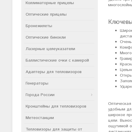
Коллиматорные прицелы
многослойн
Оптические прицелы
Ключевы
Бронежилеты
Широк
диста
Оптические бинокли
Очень
Комфо
Лазерные целеуказатели
Много
Грави
Баллистические очки с камерой
Красн
Цельн
Адаптеры для тепловизоров
Откры
Запол
Генераторы
Ударн
Города России
Оптическая
Кронштейны для тепловизоров
удобным для
широкое пр
Метеостанции
цели. Вынос
ощутимой от
Тепловизоры для защиты от
дистанциях 