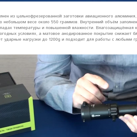
олнен из цельнофрезерованной заготовки авиационного алюминия,
но небольшом весе около 550 граммов. Внутренний объём заполне
епадах температуры и повышенной влажности. Влагозащищённая ко
погодных условиях, а матовое анодированное покрытие снижает б
т ударные нагрузки до 1200g и подходит для работы с любыми г