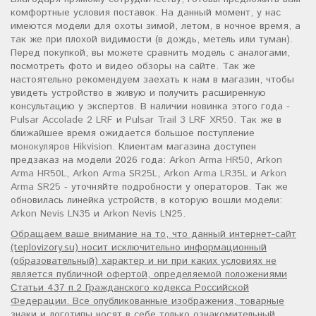
комфортные условия поставок. На данный момент, у нас
имеются модели для охоты зимой, летом, в ночное время, а
так же при плохой видимости (в дождь, метель или туман).
Перед покупкой, вы можете сравнить модель с аналогами,
посмотреть фото и видео обзоры на сайте. Так же
настоятельно рекомендуем заехать к нам в магазин, чтобы
увидеть устройство в живую и получить расширенную
консультацию у экспертов. В наличии новинка этого года -
Pulsar Accolade 2 LRF
и
Pulsar Trail 3 LRF XR50
. Так же в
ближайшее время ожидается большое поступление
монокуляров Hikvision
. Клиентам магазина доступен
предзаказ на модели 2026 года:
Arkon Arma HR50
,
Arkon
Arma HR50L
,
Arkon Arma SR25L
,
Arkon Arma LR35L
и
Arkon
Arma SR25
- уточняйте подробности у операторов. Так же
обновилась линейка устройств, в которую вошли модели:
Arkon Nevis LN35
и
Arkon Nevis LN25
.
Обращаем ваше внимание на то, что данный интернет-сайт
(teplovizory.su) носит исключительно информационный
(образовательный) характер и ни при каких условиях не
является публичной офертой, определяемой положениями
Статьи 437 п.2 Гражданского кодекса Российской
Федерации. Все опубликованные изображения, товарные
знаки и логотипы носят в себе только ознакомительный