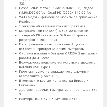
32).
Разрешение фото 16,12МР (5360х3008), видео
(1920х1080)60fps, Quad HD (2560x1440)30 fps.
Wi-Fi модуль, фирменное мобильное приложение
Roadcam.
Электронный стабилизатор изображения.
Микродисплей HD (0,4") 1280х720 пикселей.
Лазерный ИК осветитель 940 нм (3 уровня
регулировки мощности).
Пять прицельных сеток со сменой цвета
подсветки, пристрелка одним выстрелом.
Система питания – батареи CR123A 2 шт, время
работы до 4 часов.
Возможность подключения источника внешнего
питания USB Type-C.
Прочный корпус из авиационного алюминия,
влагозащита (класс IP65).
В комплекте крепление на планки Вивера /
Пикатинни.
Диапазон рабочих температур от -20 ° C до +50
°C.
Размеры 180 x 67 х 80мм, вес 0,51 кг.