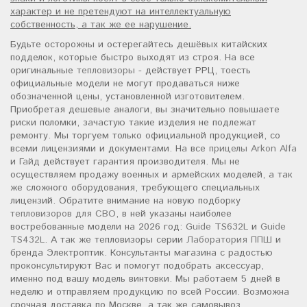
характер и не претендуют на интеллектуальную
собственность, а так же ее нарушение.
Будьте осторожны и остерегайтесь дешёвых китайских
подделок, которые быстро выходят из строя. На все
оригинальные
тепловизоры
- действует РРЦ, тоесть
официальные модели не могут продаваться ниже
обозначенной цены, установленной изготовителем.
Приобретая дешевые аналоги, вы значительно повышаете
риски поломки, зачастую такие изделия не подлежат
ремонту. Мы торгуем только официальной продукцией, со
всеми лицензиями и документами. На все
прицелы Arkon Alfa
и
Гайд
действует гарантия производителя. Мы не
осуществляем продажу военных и армейских моделей, а так
же сложного оборудования, требующего специальных
лицензий. Обратите внимание на новую подборку
тепловизоров для СВО
, в ней указаны наиболее
востребованные модели на 2026 год:
Guide TS632L
и
Guide
TS432L
. А так же тепловизоры серии
Лаборатория ППШ
и
бренда Электроптик. Консультанты магазина с радостью
проконсультируют Вас и помогут подобрать аксессуар,
именно под вашу модель винтовки. Мы работаем 5 дней в
неделю и отправляем продукцию по всей России. Возможна
срочная доставка по Москве, а так же самовывоз