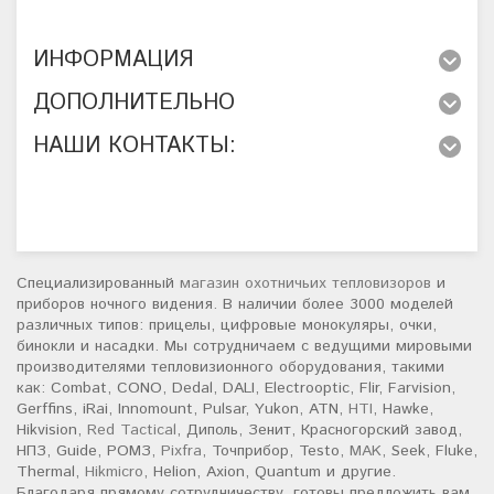
ИНФОРМАЦИЯ
ДОПОЛНИТЕЛЬНО
НАШИ КОНТАКТЫ:
Специализированный
магазин охотничьих тепловизоров
и
приборов ночного видения. В наличии более 3000 моделей
различных типов: прицелы, цифровые монокуляры, очки,
бинокли и насадки. Мы сотрудничаем с ведущими мировыми
производителями тепловизионного оборудования, такими
как: Combat, CONO, Dedal, DALI, Electrooptic, Flir, Farvision,
Gerffins, iRai, Innomount, Pulsar, Yukon, ATN,
HTI
, Hawke,
Hikvision,
Red Tactical
, Диполь, Зенит, Красногорский завод,
НПЗ, Guide, РОМЗ,
Pixfra
, Точприбор, Testo,
MAK
, Seek, Fluke,
Thermal,
Hikmicro
, Helion, Axion, Quantum и другие.
Благодаря прямому сотрудничеству, готовы предложить вам