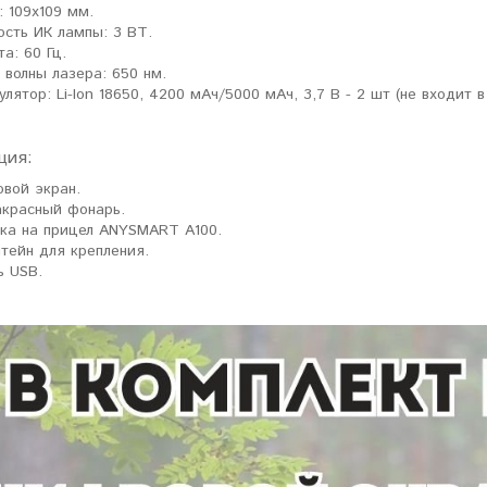
: 109х109 мм.
сть ИК лампы: 3 ВТ.
ловизорах Atak не
"Искал универсальный
а: 60 Гц.
ибо консультантам,
тепловизор для охоты днем и
 волны лазера: 650 нм.
рать отличную и
ночью. Спасибо Семену за
улятор: Li-Ion 18650, 4200 мАч/5000 мАч, 3,7 В - 2 шт (не входит в
дель. Взял
грамотную консультацию. Очень
доволен своим прицелом
Nocpix
."
ция:
вой экран.
Виктор Жунов
Евгений Стародуб
красный фонарь.
. Санкт-Петербург
г. Екатеринбург
ка на прицел ANYSMART A100.
тейн для крепления.
ь USB.