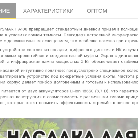
НИЕ
ХАРАКТЕРИСТИКИ
ОПТОМ
YSMART A100 превращает стандартный дневной прицел в полноцен
е в условиях полной темноты. Благодаря встроенной инфракрасно
 с дополнительным освещением, что особенно полезно при стрель
 устройства состоит из насадки, цифрового дисплея и ИК-излуча
дежных кронштейнов и соединительной муфты. Экран с диагонал
ей, а инфракрасная лампа мощностью 3 Вт обеспечивает стабильн
насадкой интуитивно понятное: предусмотрено специальное колес
даптировать устройство под конкретные условия охоты. Частота р
ий корпус делает прибор долговечным и готовым к использованию
 питается от двух аккумуляторов Li-Ion 18650 (3,7 В), что гаран
 прочная конструкция и совместимость с различными типами при
ов, которые хотят повысить эффективность стрельбы в ночное вр