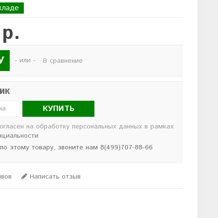
кладе
 р.
У
- или -
В сравнение
лик
КУПИТЬ
согласен на обработку персональных данных в рамках
нциальности
 по этому товару, звоните нам 8(499)707-88-66
ывов
Написать отзыв