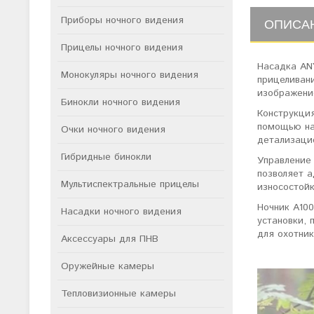
Приборы ночного видения
ОПИСА
Прицелы ночного видения
Насадка AN
Монокуляры ночного видения
прицеливани
изображение
Бинокли ночного видения
Конструкция
помощью на
Очки ночного видения
детализаци
Гибридные бинокли
Управление 
позволяет а
Мультиспектральные прицелы
износостойк
Ночник A100
Насадки ночного видения
установки,
для охотник
Аксессуары для ПНВ
Оружейные камеры
Тепловизионные камеры