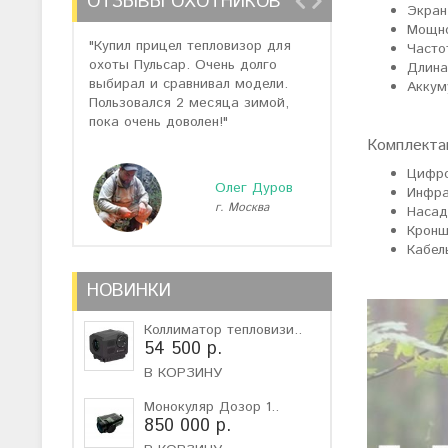
ОТЗЫВЫ ОХОТНИКОВ
Экран
Мощно
"Купил прицел тепловизор для
"Отзывов о теп
Частот
охоты Пульсар. Очень долго
много, но спас
Длина
выбирал и сравнивал модели.
помогли подоб
Аккум
Пользовался 2 месяца зимой,
не дорогую мо
пока очень доволен!"
монокуляр."
Комплекта
Цифро
Олег Дуров
Инфра
г. Москва
г
Насад
Кронш
Кабел
НОВИНКИ
Коллиматор тепловизи..
54 500 р.
В КОРЗИНУ
Монокуляр Дозор 1..
850 000 р.